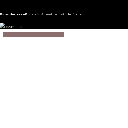
Bozer Homewear®
2021 - 2025 Developed by
Global Concept
Newsletter
Email*
Πάρτε
-10%
στην πρώτη
σας παραγγελία με την
εγγραφή σας στο
Έχω διαβάσει και δέχομαι
newsletter μας!
την
Πολιτική Απορρήτου