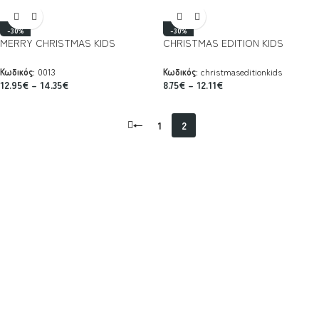
-30%
-30%
MERRY CHRISTMAS KIDS
CHRISTMAS EDITION KIDS
Κωδικός:
0013
Κωδικός:
christmaseditionkids
12.95
€
–
14.35
€
8.75
€
–
12.11
€
←
1
2