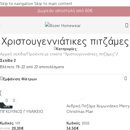
Skip to navigation
Skip to main content
Δωρεάν αποστολή από 60€
Χριστουγεννιάτικες πιτζάμες
Κατηγορίες
Αρχική σελίδα
/
Προϊόντα με ετικέτα “Χριστουγεννιάτικες πιτζάμες”
/
Σελίδα 2
Βλέπετε 19–22 από 22 αποτελέσματα
Εμφάνιση Φίλτρων
Ανδρική Πιτζάμα Χειμωνιάτικη Merry
-30%
ΠΙΓΚΟΥΙΝΟΣ ΓΥΝΑΙΚΕΙΟ
Christmas Man
Κωδικός:
101
Κωδικός:
0033
20.30
€
34.50
€
29.00
€