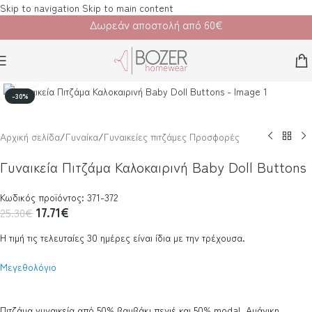
Skip to navigation
Skip to main content
Δωρεάν αποστολή από 60€
Κλικ για μεγέθυνση
-30%
Αρχική σελίδα
/
Γυναίκα
/
Γυναικείες πιτζάμες Προσφορές
Γυναικεία Πιτζάμα Καλοκαιρινή Baby Doll Buttons
Κωδικός προϊόντος: 371-372
17.71
€
25.30
€
Η τιμή τις τελευταίες 30 ημέρες είναι ίδια με την τρέχουσα.
Μεγεθολόγιο
Πιτζάμα γυναικεία από 50% βαμβάκι πενιέ και 50% modal. Αμάνικη