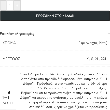
-
+
ΠΡΟΣΘΉΚΗ ΣΤΟ ΚΑΛΆΘΙ
Επιπλέον πληροφορίες
ΧΡΏΜΑ
Γκρι Ανοιχτό
,
Μπεζ
ΜΈΓΕΘΟΣ
M
,
S
,
XL
,
XXL
1 και 1 Δώρο Bozer
Πώς λειτουργεί: -Διάλεξε οποιαδήποτε
2 προϊόντα από την ειδικά διαμορφωμένη κατηγορία “1+1
Δώρο”. -Πρόσθεσέ τα στο καλάθι σου και το φθηνότερο
από τα δύο θα γίνει αυτόματα δώρο! Τι να προσέξεις:
🔥
-Βεβαιώσου ότι τα προϊόντα ανήκουν στην κατηγορία “1+1
1+1
Δώρο” και φέρουν το αντίστοιχο αυτοκόλλητο στην επάνω
αριστερή πλευρά. -Η έκπτωση ενεργοποιείται αυτόματα
ΔΩΡΟ
στο καλάθι σου, χωρίς να χρειάζεται να προσθέσεις