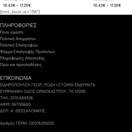
10.43
€
–
17.25
€
10.43
€
–
17.30
€
[html_block id="258"]
ΠΛΗΡΟΦΟΡΙΕΣ
Ποιοι είμαστε
Πολιτική Απορρήτου
Πολιτική Επιστροφών
Φόρμα Επιστροφής Προϊόντων
Πληροφορίες Αποστολής
Όροι και προϋποθέσεις
ΕΠΙΚΟΙΝΩΝΙΑ
ΣΙΔΗΡΟΠΟΥΛΟΥ ΓΕΩΡ. ΡΟΔΗ | ΕΤΟΙΜΑ ΕΝΔΥΜΑΤΑ
ΣΥΜΜΑΧΙΚΗ ΟΔΟΣ ΩΡΑΙΟΚΑΣΤΡΟΥ. ΤΚ 57008
ΤΗΛ. 2310.688826
ΑΦΜ: 067745680
ΔΟΥ: Α' ΘΕΣΣΑΛΟΝΙΚΗΣ
Αριθμός ΓΕΜΗ: 120376305000