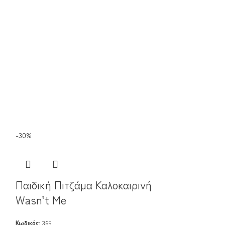
-30%
Παιδική Πιτ
Παιδική Πιτζάμα Καλοκαιρινή
Watermelo
Wasn’t Me
Κωδικός:
170-500
11.50
€
–
13.80
€
Κωδικός:
365