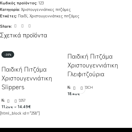
Κωδικός προϊόντος:
123
Κατηγορία:
Χριστουγεννιάτικες πιτζάμες
Ετικέτες:
Παιδί
,
Χριστουγεννιάτικες πιτζάμες
Share:
Σχετικά προϊόντα
Παιδική Πιτζάμα
-30%
Χριστουγεννιάτικη
Παιδική Πιτζάμα
Γλειφιτζούρια
Χριστουγεννιάτικη
Slippers
Κωδικός:
223CH
18.40
€
Κωδικός:
20257
11.20
€
–
14.49
€
[html_block id="258"]