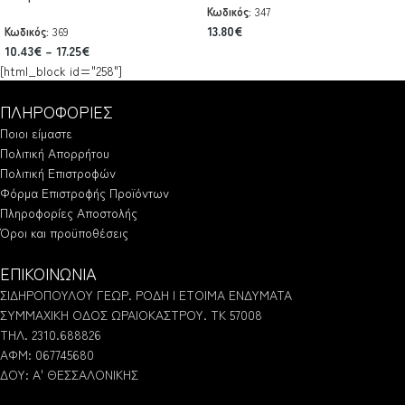
Κωδικός:
347
13.80
€
Κωδικός:
369
10.43
€
–
17.25
€
[html_block id="258"]
ΠΛΗΡΟΦΟΡΙΕΣ
Ποιοι είμαστε
Πολιτική Απορρήτου
Πολιτική Επιστροφών
Φόρμα Επιστροφής Προϊόντων
Πληροφορίες Αποστολής
Όροι και προϋποθέσεις
ΕΠΙΚΟΙΝΩΝΙΑ
ΣΙΔΗΡΟΠΟΥΛΟΥ ΓΕΩΡ. ΡΟΔΗ | ΕΤΟΙΜΑ ΕΝΔΥΜΑΤΑ
ΣΥΜΜΑΧΙΚΗ ΟΔΟΣ ΩΡΑΙΟΚΑΣΤΡΟΥ. ΤΚ 57008
ΤΗΛ. 2310.688826
ΑΦΜ: 067745680
ΔΟΥ: Α' ΘΕΣΣΑΛΟΝΙΚΗΣ