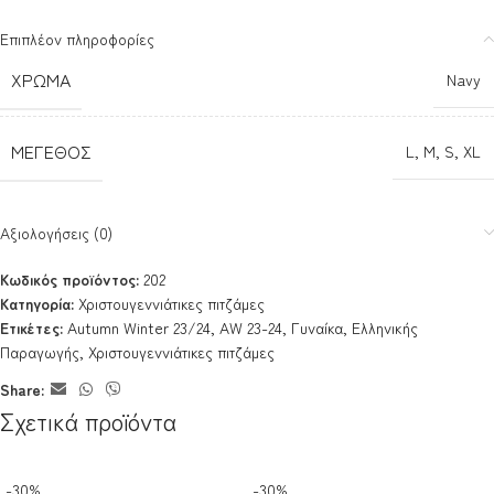
Επιπλέον πληροφορίες
ΧΡΏΜΑ
Navy
ΜΈΓΕΘΟΣ
L
,
M
,
S
,
XL
Αξιολογήσεις (0)
Κωδικός προϊόντος:
202
Κατηγορία:
Χριστουγεννιάτικες πιτζάμες
Ετικέτες:
Autumn Winter 23/24
,
AW 23-24
,
Γυναίκα
,
Ελληνικής
Παραγωγής
,
Χριστουγεννιάτικες πιτζάμες
Share:
Σχετικά προϊόντα
-30%
-30%