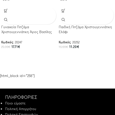
Γυναικεία Πιτζάμα
Παιδική Πιτζάμα Χριστουγεννιάτικη
Χριστουγεννιάτικη Άγιος Βασίλης
Ελάφι
Κωδικός:
20247
Κωδικός:
20252
17.71
€
11.20
€
25.30
€
16.00
€
[html_block id="258"]
ΠΛΗΡΟΦΟΡΙΕΣ
Ποιοι είμαστε
Πολιτική Απορρήτου
Πολιτική Επιστροφών