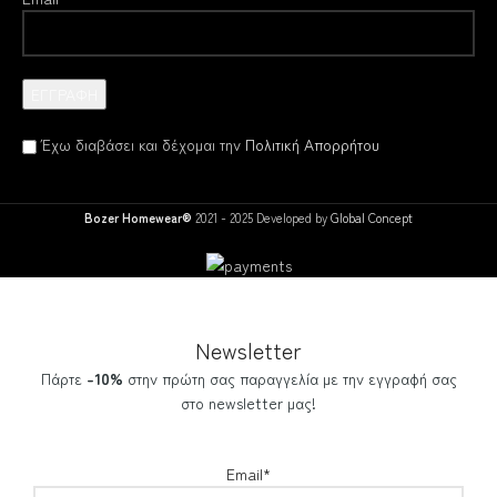
Έχω διαβάσει και δέχομαι την
Πολιτική Απορρήτου
Bozer Homewear®
2021 - 2025 Developed by
Global Concept
Newsletter
Πάρτε
-10%
στην πρώτη σας παραγγελία με την εγγραφή σας
στο newsletter μας!
Email*