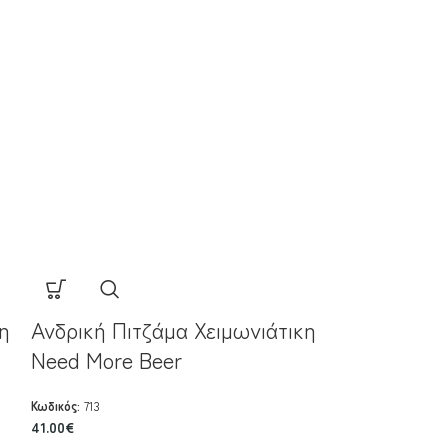
η
Ανδρική Πιτζάμα Χειμωνιάτικη
Ανδρική Πιτ
Need More Beer
Still Wild
Κωδικός:
713
Κωδικός:
709
41.00
€
41.00
€