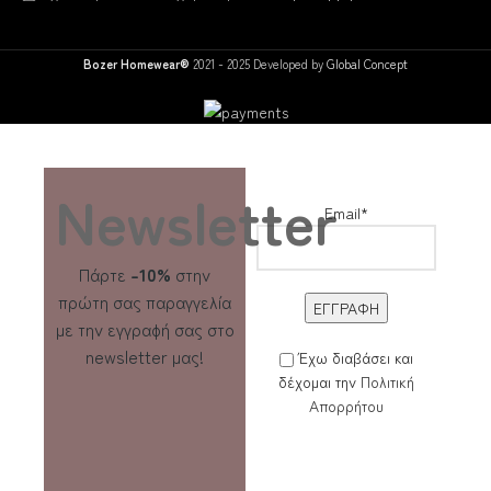
Bozer Homewear®
2021 - 2025 Developed by
Global Concept
Newsletter
Email*
Πάρτε
-10%
στην
πρώτη σας παραγγελία
με την εγγραφή σας στο
newsletter μας!
Έχω διαβάσει και
δέχομαι την
Πολιτική
Απορρήτου