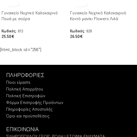
Γυναικείο Νυχτικό Καλοκαιρινό
Γυναικείο Νυχτικό Καλοκαιρινό
Πουά με σούρα
Κοντό μανίκι Flowers Λιλά
Κωδικός:
813
Κωδικός:
828
25.50
€
26.50
€
[html_block id="258"]
ΠΛΗΡΟΦΟΡΙΕΣ
Ποιοι είμαστε
Πολιτική Απορρήτου
Πολιτική Επιστροφών
Φόρμα Επιστροφής Προϊόντων
Πληροφορίες Αποστολής
Όροι και προϋποθέσεις
ΕΠΙΚΟΙΝΩΝΙΑ
ΣΙΔΗΡΟΠΟΥΛΟΥ ΓΕΩΡ. ΡΟΔΗ | ΕΤΟΙΜΑ ΕΝΔΥΜΑΤΑ