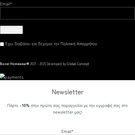
Email*
Έχω διαβάσει και δέχομαι την
Πολιτική Απορρήτου
Bozer Homewear®
2021 - 2025 Developed by
Global Concept
Newsletter
Πάρτε
-10%
στην πρώτη σας παραγγελία με την εγγραφή σας στο
newsletter μας!
Email*