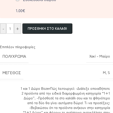
1.00€
-
+
ΠΡΟΣΘΉΚΗ ΣΤΟ ΚΑΛΆΘΙ
Επιπλέον πληροφορίες
ΠΟΛΎΧΡΩΜΑ
Χακί – Μαύρο
ΜΈΓΕΘΟΣ
M
,
S
1 και 1 Δώρο Bozer
Πώς λειτουργεί: -Διάλεξε οποιαδήποτε
2 προϊόντα από την ειδικά διαμορφωμένη κατηγορία “1+1
Δώρο”. -Πρόσθεσέ τα στο καλάθι σου και το φθηνότερο
από τα δύο θα γίνει αυτόματα δώρο! Τι να προσέξεις:
-Βεβαιώσου ότι τα προϊόντα ανήκουν στην κατηγορία
“1+1 Δώρο” και φέρουν το αντίστοιχο αυτοκόλλητο στην