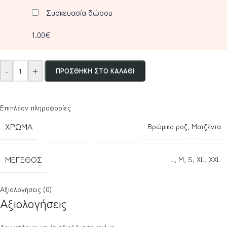
Συσκευασία δώρου
1.00€
-
+
ΠΡΟΣΘΉΚΗ ΣΤΟ ΚΑΛΆΘΙ
Επιπλέον πληροφορίες
ΧΡΏΜΑ
Βρώμικο ροζ
,
Ματζέντα
ΜΈΓΕΘΟΣ
L
,
M
,
S
,
XL
,
XXL
Αξιολογήσεις (0)
Αξιολογήσεις
Δεν υπάρχει καμία αξιολόγηση ακόμη.