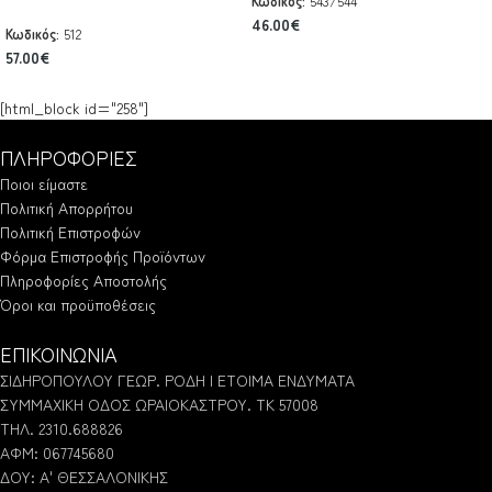
Κωδικός:
543/544
46.00
€
Κωδικός:
512
57.00
€
[html_block id="258"]
ΠΛΗΡΟΦΟΡΙΕΣ
Ποιοι είμαστε
Πολιτική Απορρήτου
Πολιτική Επιστροφών
Φόρμα Επιστροφής Προϊόντων
Πληροφορίες Αποστολής
Όροι και προϋποθέσεις
ΕΠΙΚΟΙΝΩΝΙΑ
ΣΙΔΗΡΟΠΟΥΛΟΥ ΓΕΩΡ. ΡΟΔΗ | ΕΤΟΙΜΑ ΕΝΔΥΜΑΤΑ
ΣΥΜΜΑΧΙΚΗ ΟΔΟΣ ΩΡΑΙΟΚΑΣΤΡΟΥ. ΤΚ 57008
ΤΗΛ. 2310.688826
ΑΦΜ: 067745680
ΔΟΥ: Α' ΘΕΣΣΑΛΟΝΙΚΗΣ