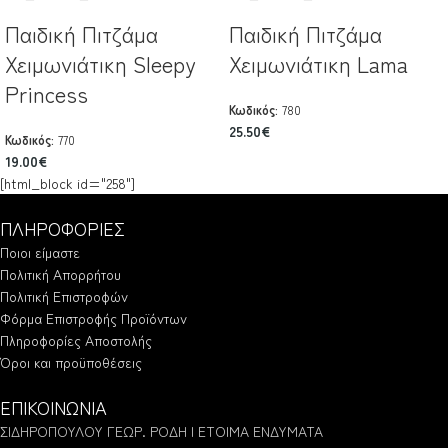
Παιδική Πιτζάμα
Παιδική Πιτζάμα
Χειμωνιάτικη Sleepy
Χειμωνιάτικη Lama
Princess
Κωδικός:
780
25.50
€
Κωδικός:
770
19.00
€
[html_block id="258"]
ΠΛΗΡΟΦΟΡΙΕΣ
Ποιοι είμαστε
Πολιτική Απορρήτου
Πολιτική Επιστροφών
Φόρμα Επιστροφής Προϊόντων
Πληροφορίες Αποστολής
Όροι και προϋποθέσεις
ΕΠΙΚΟΙΝΩΝΙΑ
ΣΙΔΗΡΟΠΟΥΛΟΥ ΓΕΩΡ. ΡΟΔΗ | ΕΤΟΙΜΑ ΕΝΔΥΜΑΤΑ