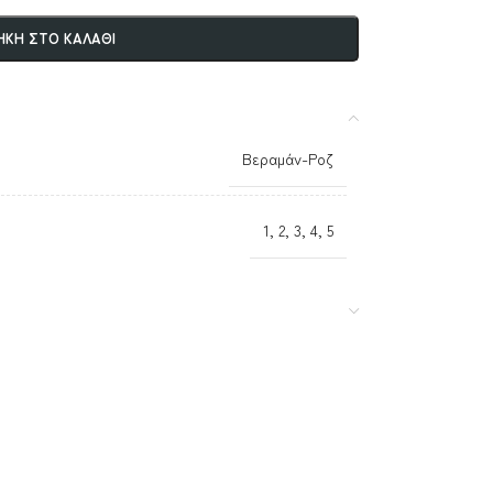
ΚΗ ΣΤΟ ΚΑΛΆΘΙ
Βεραμάν-Ροζ
1
,
2
,
3
,
4
,
5