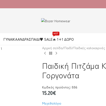
100% Ελληνική εταιρία παραγωγής
HOT
ΓΥΝΑΙΚΑ
ΑΝΔΡΑΣ
ΠΑΙΔΙ
♥️ SALE
🔥 1+1 ΔΩΡΟ
Αρχική σελίδα
/
Παιδί
/
Παιδικές καλοκαιρινές
Παιδική Πιτζάμα 
Γοργονάτα
Κωδικός προϊόντος: 886
15.20
€
Μεγεθολόγιο