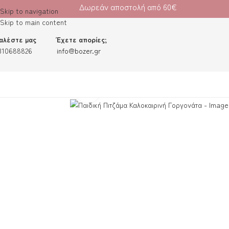
Δωρεάν αποστολή από 60€
Skip to navigation
Skip to main content
αλέστε μας
Έχετε απορίες;
310688826
info@bozer.gr
Κλικ για μεγέθυνση