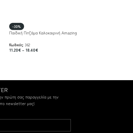
Παιδική Πιτζάμα Κ
-30%
Παιδική Πιτζάμα Καλοκαιρινή Amazing
Κωδικός:
352
14.90
€
Κωδικός:
362
11.20
€
–
18.40
€
TER
ν πρώτη σας παραγγελία με την
το newsletter μας!