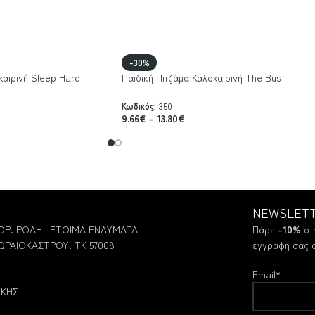
-30%
καιρινή Sleep Hard
Παιδική Πιτζάμα Καλοκαιρινή The Bus
Κωδικός:
350
9.66
€
–
13.80
€
NEWSLET
Ρ. ΡΟΔΗ | ΕΤΟΙΜΑ ΕΝΔΥΜΑΤΑ
Πάρε
-10%
στη
ΡΑΙΟΚΑΣΤΡΟΥ. ΤΚ 57008
εγγραφή σας σ
Email*
ΙΚΗΣ