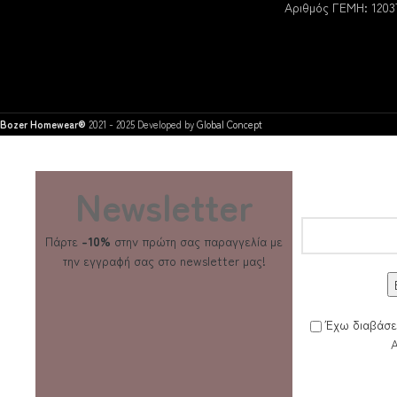
Αριθμός ΓΕΜΗ: 1203
Bozer Homewear®
2021 - 2025 Developed by
Global Concept
Newsletter
Πάρτε
-10%
στην πρώτη σας παραγγελία με
την εγγραφή σας στο newsletter μας!
Έχω διαβάσει