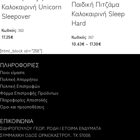
Παιδική Πιτζάμα
Καλοκαιρινή Unicorn
Καλοκαιρινή Sleep
Sleepover
Hard
Κωδικός:
363
17.25
€
Κωδικός:
367
10.43
€
–
17.30
€
[html_block id="258"]
ΠΛΗΡΟΦΟΡΙΕΣ
Ποιοι είμαστε
Πολιτική Απορρήτου
Πολιτική Επιστροφών
Φόρμα Επιστροφής Προϊόντων
Πληροφορίες Αποστολής
Όροι και προϋποθέσεις
ΕΠΙΚΟΙΝΩΝΙΑ
ΣΙΔΗΡΟΠΟΥΛΟΥ ΓΕΩΡ. ΡΟΔΗ | ΕΤΟΙΜΑ ΕΝΔΥΜΑΤΑ
ΣΥΜΜΑΧΙΚΗ ΟΔΟΣ ΩΡΑΙΟΚΑΣΤΡΟΥ. ΤΚ 57008