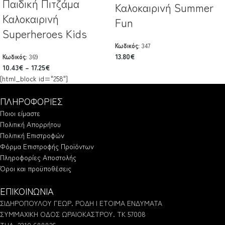
Παιδική Πιτζάμα
Καλοκαιρινή Summer
Καλοκαιρινή
Fun
Superheroes Kids
Κωδικός:
347
13.80
€
Κωδικός:
369
10.43
€
–
17.25
€
[html_block id="258"]
ΠΛΗΡΟΦΟΡΙΕΣ
Ποιοι είμαστε
Πολιτική Απορρήτου
Πολιτική Επιστροφών
Φόρμα Επιστροφής Προϊόντων
Πληροφορίες Αποστολής
Όροι και προϋποθέσεις
ΕΠΙΚΟΙΝΩΝΙΑ
ΣΙΔΗΡΟΠΟΥΛΟΥ ΓΕΩΡ. ΡΟΔΗ | ΕΤΟΙΜΑ ΕΝΔΥΜΑΤΑ
ΣΥΜΜΑΧΙΚΗ ΟΔΟΣ ΩΡΑΙΟΚΑΣΤΡΟΥ. ΤΚ 57008
ΤΗΛ. 2310.688826