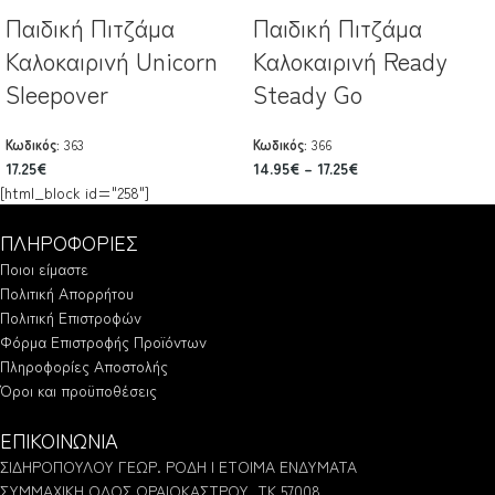
Παιδική Πιτζάμα
Παιδική Πιτζάμα
Καλοκαιρινή Unicorn
Καλοκαιρινή Ready
Sleepover
Steady Go
Κωδικός:
363
Κωδικός:
366
17.25
€
14.95
€
–
17.25
€
[html_block id="258"]
ΠΛΗΡΟΦΟΡΙΕΣ
Ποιοι είμαστε
Πολιτική Απορρήτου
Πολιτική Επιστροφών
Φόρμα Επιστροφής Προϊόντων
Πληροφορίες Αποστολής
Όροι και προϋποθέσεις
ΕΠΙΚΟΙΝΩΝΙΑ
ΣΙΔΗΡΟΠΟΥΛΟΥ ΓΕΩΡ. ΡΟΔΗ | ΕΤΟΙΜΑ ΕΝΔΥΜΑΤΑ
ΣΥΜΜΑΧΙΚΗ ΟΔΟΣ ΩΡΑΙΟΚΑΣΤΡΟΥ. ΤΚ 57008