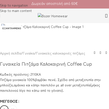
Δωρεάν αποστολή από 60€
Skip to navigation
Skip to main content
Κλικ για μεγέθυνση
ΕΞΑΝΤΛΗΜΈΝΟ
Αρχική σελίδα
/
Γυναίκα
/
Γυναικείες καλοκαιρινές πιτζάμες
Γυναικεία Πιτζάμα Καλοκαιρινή Coffee Cup
Κωδικός προϊόντος: 2110ΚΑ
Πιτζάμα γυναικεία 100%βαμβάκι πενιέ. Σχέδιο από μεταξοτυπία στην
μπλούζα,αμάνικο και κάπρι παντελόνι με all over μεταξοτυπία(μήκος
παντελονιού λίγο πιο κάτω από το γόνατο).
ΜΈΓΕΘΟΣ