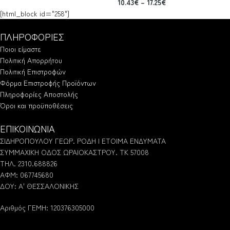
10.43
€
–
17.25
€
[html_block id="258"]
ΠΛΗΡΟΦΟΡΙΕΣ
Ποιοι είμαστε
Πολιτική Απορρήτου
Πολιτική Επιστροφών
Φόρμα Επιστροφής Προϊόντων
Πληροφορίες Αποστολής
Όροι και προϋποθέσεις
ΕΠΙΚΟΙΝΩΝΙΑ
ΣΙΔΗΡΟΠΟΥΛΟΥ ΓΕΩΡ. ΡΟΔΗ | ΕΤΟΙΜΑ ΕΝΔΥΜΑΤΑ
ΣΥΜΜΑΧΙΚΗ ΟΔΟΣ ΩΡΑΙΟΚΑΣΤΡΟΥ. ΤΚ 57008
ΤΗΛ. 2310.688826
ΑΦΜ: 067745680
ΔΟΥ: Α' ΘΕΣΣΑΛΟΝΙΚΗΣ
Αριθμός ΓΕΜΗ: 120376305000