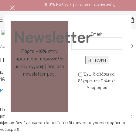
100% Ελληνική εταιρία παραγωγής
Κλικ για μεγέθυνση
Newsletter
Email*
Αρχική σελίδα
/
Παιδί
/
Παιδικές καλοκαιρινές πιτζάμες
Πάρτε
-10%
στην
πρώτη σας παραγγελία
Παιδική Πιτζάμα Καλοκαιρινή Basketball
με την εγγραφή σας στο
Κωδικός προϊόντος: 1173
newsletter μας!
Έχω διαβάσει και
16.50
€
δέχομαι την
Πολιτική
Απορρήτου
Μεγεθολόγιο
Πιτζάμα παιδική από 100% βαμβάκι πενιέ. Η μπλούζα έχει τύπωμα
μεταξοτυπίας και τα χρώματα είναι ανεξίτηλα.Η φόρμα είναι άνετη και το
ύφασμα δεν έχει ελαστικότητα.Το παιδί στην φωτογραφία φοράει το
νούμερο 8.