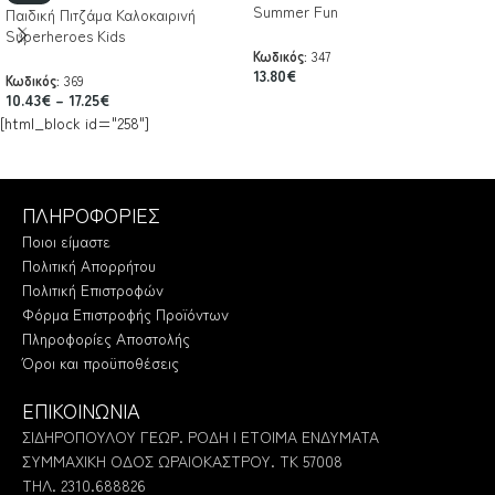
Summer Fun
Παιδική Πιτζάμα Καλοκαιρινή
Superheroes Kids
Κωδικός:
347
13.80
€
Κωδικός:
369
10.43
€
–
17.25
€
[html_block id="258"]
ΠΛΗΡΟΦΟΡΙΕΣ
Ποιοι είμαστε
Πολιτική Απορρήτου
Πολιτική Επιστροφών
Φόρμα Επιστροφής Προϊόντων
Πληροφορίες Αποστολής
Όροι και προϋποθέσεις
ΕΠΙΚΟΙΝΩΝΙΑ
ΣΙΔΗΡΟΠΟΥΛΟΥ ΓΕΩΡ. ΡΟΔΗ | ΕΤΟΙΜΑ ΕΝΔΥΜΑΤΑ
ΣΥΜΜΑΧΙΚΗ ΟΔΟΣ ΩΡΑΙΟΚΑΣΤΡΟΥ. ΤΚ 57008
ΤΗΛ. 2310.688826